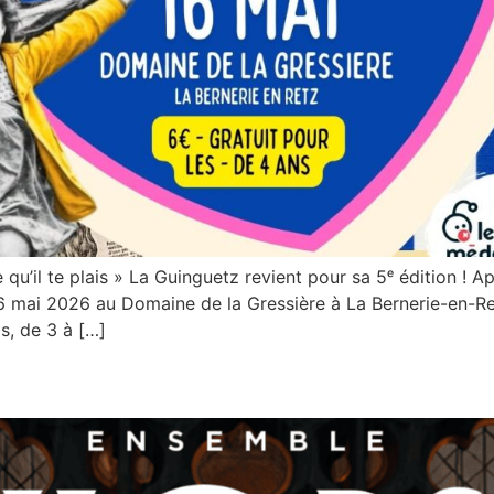
u’il te plais » La Guinguetz revient pour sa 5ᵉ édition ! A
ai 2026 au Domaine de la Gressière à La Bernerie-en-Retz
is, de 3 à […]